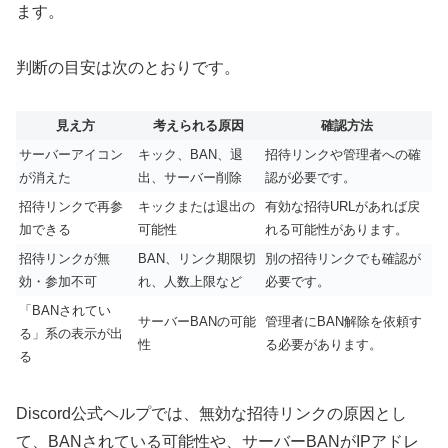
ます。
判断の目安は次のとおりです。
見え方
考えられる原因
確認方法
サーバーアイコン
キック、BAN、退
招待リンクや管理者への確
が消えた
出、サーバー削除
認が必要です。
招待リンクで再参
キックまたは退出の
有効な招待URLがあれば戻
加できる
可能性
れる可能性があります。
招待リンクが無
BAN、リンク期限切
別の招待リンクでも確認が
効・参加不可
れ、人数上限など
必要です。
「BANされてい
サーバーBANの可能
管理者にBAN解除を依頼す
る」系の表示が出
性
る必要があります。
る
Discord公式ヘルプでは、無効な招待リンクの原因とし
て、BANされている可能性や、サーバーBANがIPアドレ