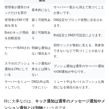
通知
管理者が通常のキ
サーバー一覧から消えて気づくこと
基本的になし
ックだけを実行
が多いです。
管理者がDMで理
届く可能性あ
DM設定やブロック状態に左右され
由を送る
り
ます。
Botがキック理由
届く可能性あ
Bot設定とDM許可設定によります。
を自動送信
り
招待リンクが無効に見える、再参加
サーバーBANされ
明確な通知は
できないなどで気づくことがありま
た
ない場合あり
す。
スマホのプッシュ
キック通知が
プッシュ通知は通常のサーバー通知
通知をONにして
来るとは限ら
やDM通知が中心です。
いる
ない
サーバーをミュー
DM以外は気
ミュート中はモバイルプッシュも無
トしていた
づきにくい
効になる場合があります。
特に大事なのは、
キック通知は通常のメッセージ通知やメ
ンション通知とは別物
という点です。