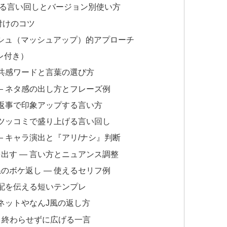
取る言い回しとバージョン別使い方
付けのコツ
シュ（マッシュアップ）的アプローチ
レ付き）
 共感ワードと言葉の選び方
— ネタ感の出し方とフレーズ例
の返事で印象アップする言い方
・ツッコミで盛り上げる言い回し
— キャラ演出と『アリ/ナシ』判断
出す — 言い方とニュアンス調整
のボケ返し — 使えるセリフ例
心配を伝える短いテンプレ
 ネットやなんJ風の返し方
— 終わらせずに広げる一言