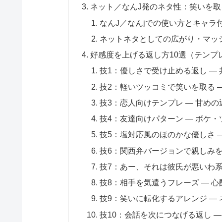
ネット／なんJ発のネタ性：笑いを
なんJ／なんjでの使い方とキャラ
ネットネタとしての広がり・マッ
好感度を上げる返し方10選（テンプ
技1：優しさで受け止める返し —
技2：軽いツッコミで笑いを取る 
技3：恋人向けテンプレ — 甘め
技4：友達向けパターン — ボケ
技5：塩対応風のほのかな優しさ 
技6：関西弁バージョンで親しみを
技7：あー、それは彼氏が悪いわ系
技8：相手を気遣うフレーズ — 
技9：笑いに転化するアレンジ —
技10：会話を次につなげる返し 