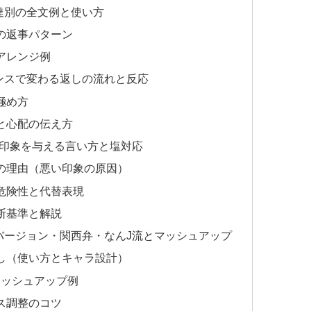
達別の全文例と使い方
の返事パターン
アレンジ例
ンスで変わる返しの流れと反応
極め方
と心配の伝え方
い印象を与える言い方と塩対応
の理由（悪い印象の原因）
危険性と代替表現
断基準と解説
バージョン・関西弁・なんJ流とマッシュアップ
し（使い方とキャラ設計）
マッシュアップ例
ス調整のコツ