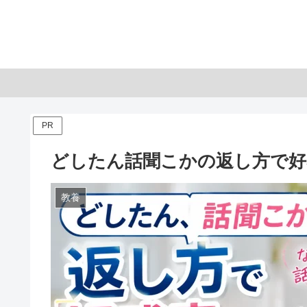
PR
どしたん話聞こかの返し方で好
教養