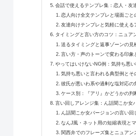
会話で使えるテンプレ集：恋人・友
恋人向け全文テンプレと場面ごと
友達向けテンプレと気軽に使える
タイミングと言い方のコツ：ニュア
送るタイミングと返事ゾーンの見
言い方・声のトーンで変わる印象
やってはいけないNG例：気持ち悪
気持ち悪いと言われる典型例とそ
彼氏が悪いわ系や過剰な塩対応の
ケース別：『アリ』かどうかの判
言い回しアレンジ集：ん話聞こか女
ん話聞こか女バージョンの言い回
なんJ風・ネット用の短縮表現と
関西弁でのフレーズ集とニュアン