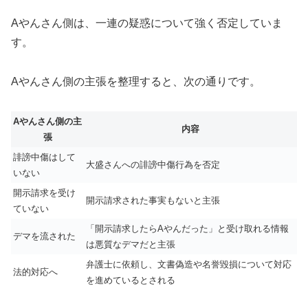
Aやんさん側は、一連の疑惑について強く否定していま
す。
Aやんさん側の主張を整理すると、次の通りです。
Aやんさん側の主
内容
張
誹謗中傷はして
大盛さんへの誹謗中傷行為を否定
いない
開示請求を受け
開示請求された事実もないと主張
ていない
「開示請求したらAやんだった」と受け取れる情報
デマを流された
は悪質なデマだと主張
弁護士に依頼し、文書偽造や名誉毀損について対応
法的対応へ
を進めているとされる