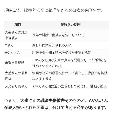
現時点で、比較的安全に整理できるのは次の内容です。
項目
現時点の整理
大盛さんの誹謗
長年の誹謗中傷被害を告白している
中傷被害
Yさん
親しい同業者とされる人物
Aやんさん
誹謗中傷や開示請求を受けた事実を否定
Aやんさん側が文書の真偽を問題視し、法的対応を
偽造文書疑惑
進めているとされる
大盛さんの最新
恫喝や虚偽の謝罪文について言及し、弁護士確認済
投稿
みとする趣旨
月光もりあさん
Aやんさん側に近い立場として発信し、騒動が拡大
つまり、
大盛さんの誹謗中傷被害そのものと、Aやんさん
が犯人扱いされた問題は、分けて考える必要があります。