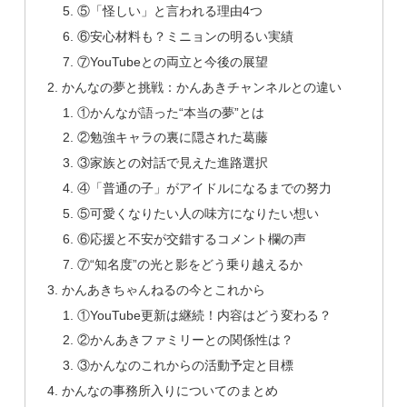
⑤「怪しい」と言われる理由4つ
⑥安心材料も？ミニョンの明るい実績
⑦YouTubeとの両立と今後の展望
かんなの夢と挑戦：かんあきチャンネルとの違い
①かんなが語った“本当の夢”とは
②勉強キャラの裏に隠された葛藤
③家族との対話で見えた進路選択
④「普通の子」がアイドルになるまでの努力
⑤可愛くなりたい人の味方になりたい想い
⑥応援と不安が交錯するコメント欄の声
⑦“知名度”の光と影をどう乗り越えるか
かんあきちゃんねるの今とこれから
①YouTube更新は継続！内容はどう変わる？
②かんあきファミリーとの関係性は？
③かんなのこれからの活動予定と目標
かんなの事務所入りについてのまとめ