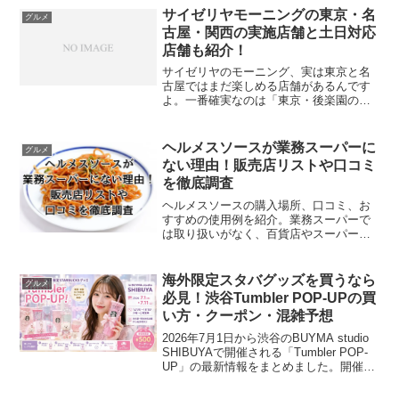
した裏技までしっかり解説。すき家・や
サイゼリヤモーニングの東京・名
グルメ
よい軒・ガスト・サイゼリヤなど、子連
古屋・関西の実施店舗と土日対応
れでも使いやすくてボリューム満点な店
店舗も紹介！
舗もたっぷり紹介しています。
サイゼリヤのモーニング、実は東京と名
古屋ではまだ楽しめる店舗があるんです
よ。一番確実なのは「東京・後楽園のド
ン・キホーテ店」。あと、千葉の柏松ヶ
崎店や我孫子新田店、舞浜駅前のホテル
内サイゼなんかでも、土日ふくめてモー
ヘルメスソースが業務スーパーに
グルメ
ニング提供してます。名古...
ない理由！販売店リストや口コミ
を徹底調査
ヘルメスソースの購入場所、口コミ、お
すすめの使用例を紹介。業務スーパーで
は取り扱いがなく、百貨店やスーパー、
通販で入手可能。
海外限定スタバグッズを買うなら
グルメ
必見！渋谷Tumbler POP-UPの買
い方・クーポン・混雑予想
2026年7月1日から渋谷のBUYMA studio
SHIBUYAで開催される「Tumbler POP-
UP」の最新情報をまとめました。開催期
間や営業時間、アクセス、購入方法をは
じめ、BUYMAでの買い方の流れ、来場者