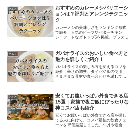
おすすめのカレーメシバリエーシ
グルメ
ョンは？評判とアレンジテクニッ
ク
カレーメシの美味しさをランキング形式
で紹介！人気のビーフやバターチキン、
シーフードなどトップ5を掲載。プラス、
口コミやおすすめのアレンジ方法もご紹
介します。
ガパオライスのおいしい食べ方と
グルメ
魅力を詳しくご紹介！
ガパオライスの楽しみ方を変えるコツを
紹介！辛さの調整、タイバジルの使用、
さまざまな具材や食べ合わせを試して、
自分好みのガパオライスを発見しよう。
安くてお腹いっぱい外食できる店
グルメ
15選｜家族で夜ご飯にぴったりな
神コスパ店も紹介
安くてお腹いっぱい外食できる店を探し
てる人に向けて、コスパ最強の飲食チェ
ーンを15個厳選しました。牛丼や定食、
ファミレスはもちろん、フードコートや
テイクアウト、アプリやクーポンを活用