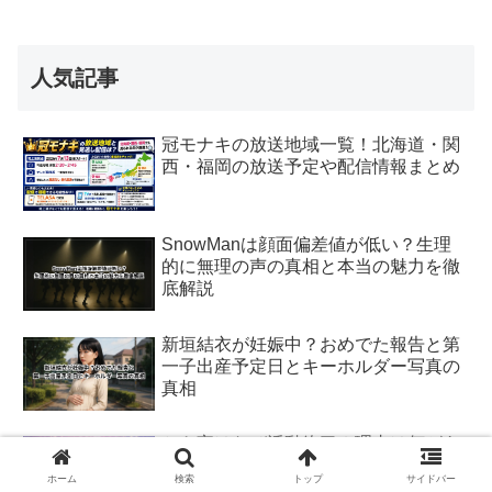
人気記事
冠モナキの放送地域一覧！北海道・関
西・福岡の放送予定や配信情報まとめ
SnowManは顔面偏差値が低い？生理
的に無理の声の真相と本当の魅力を徹
底解説
新垣結衣が妊娠中？おめでた報告と第
一子出産予定日とキーホルダー写真の
真相
とき宣はなぜ活動終了？理由は何があ
ったのか公式発表とXの反応から整理
ホーム
検索
トップ
サイドバー