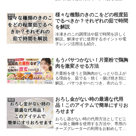
り、卵なしは片栗粉や水分調整でカリカ
リに作りやすいのが特徴です。基本レシ
ピ、代用材料、焼き方のコツ、失敗対策
様々な種類のきのこをどの程度茹
料理
まで紹介します。
でるべきか？それぞれの茹で時間
を解説
冷凍きのこの調理法や茹で時間を詳しく
解説。解凍せずに使用するポイントや電
子レンジ活用法も紹介。
もうパサつかない！片栗粉で鶏胸
料理
肉を激変させる方法
片栗粉を使うと鶏胸肉がしっとり仕上が
る理由を、茹でる・焼く・揚げ焼き別に
解説。パサつきやべたつき、衣のムラを
防ぐ下処理、分量、加熱のコツも紹介し
ます。薄力粉や小麦粉との違い、冷凍保
存向きのレシピ、失敗したときの対処法
おろし金がない時の最適な代用
料理
まで分かるので、毎日の鶏胸肉料理をや
品！このアイテムで簡単にすりお
わらかくおいしく仕上げたい方に役立ち
ろせます
ます。
おろし器がない時の代用方法としてビニ
ール袋と麺棒を使用する方法や、専用の
チーズグレーターの利用をお勧めしてい
ます。電動すりおろし器の利便性も紹介