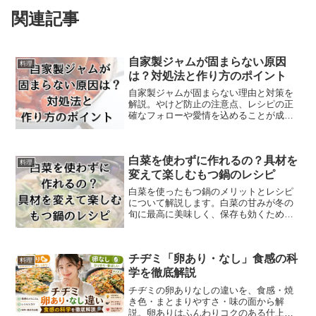
関連記事
自家製ジャムが固まらない原因
料理
は？対処法と作り方のポイント
自家製ジャムが固まらない理由と対策を
解説。やけど防止の注意点、レシピの正
確なフォローや愛情を込めることが成功
の秘訣。美味しいジャム作りをサポート
します。
白菜を使わずに作れるの？具材を
料理
変えて楽しむもつ鍋のレシピ
白菜を使ったもつ鍋のメリットとレシピ
について解説します。白菜の甘みが冬の
旬に最高に美味しく、保存も効くため、
冷えた日に最適です。
チヂミ「卵あり・なし」食感の科
料理
学を徹底解説
チヂミの卵ありなしの違いを、食感・焼
き色・まとまりやすさ・味の面から解
説。卵ありはふんわりコクのある仕上が