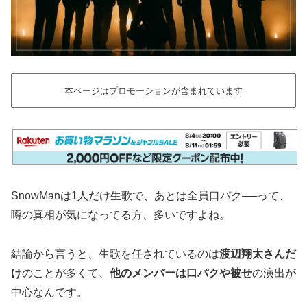
本ページはプロモーションが含まれています
SnowManは1人だけ生歌で、あとは全員口パク──って、
噂の真相が気になってる方、多いですよね。
結論から言うと、生歌を任されているのは
渡辺翔太さんだ
け
のことが多くて、
他のメンバーは口パクや被せ
の演出が
中心なんです。