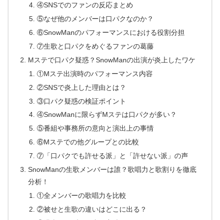
④SNSでのファンの反応まとめ
⑤なぜ他のメンバーは口パクなのか？
⑥SnowManのパフォーマンスにおける役割分担
⑦生歌と口パクをめぐるファンの葛藤
Mステで口パク疑惑？SnowManの出演が炎上したワケ
①Mステ出演時のパフォーマンス内容
②SNSで炎上した理由とは？
③口パク疑惑の検証ポイント
④SnowManに限らずMステは口パクが多い？
⑤番組や事務所の意向と演出上の事情
⑥Mステでの他グループとの比較
⑦「口パクでも許せる派」と「許せない派」の声
SnowManの生歌メンバーは誰？歌唱力と歌割りを徹底
分析！
①全メンバーの歌唱力を比較
②被せと生歌の違いはどこに出る？