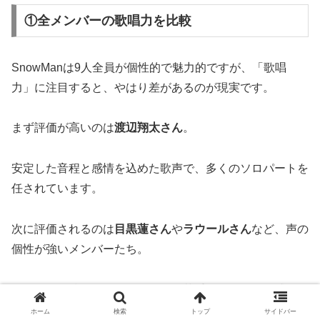
①全メンバーの歌唱力を比較
SnowManは9人全員が個性的で魅力的ですが、「歌唱
力」に注目すると、やはり差があるのが現実です。
まず評価が高いのは
渡辺翔太さん
。
安定した音程と感情を込めた歌声で、多くのソロパートを
任されています。
次に評価されるのは
目黒蓮さん
や
ラウールさん
など、声の
個性が強いメンバーたち。
しかし歌唱技術という面では、「苦手そう…？」と感じさ
せるメンバーも正直います。
ホーム
検索
トップ
サイドバー