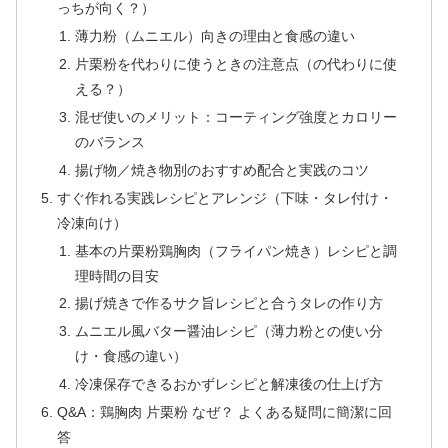
っちが向く？）
薄力粉（ムニエル）向きの理由と食感の違い
片栗粉を代わりに使うときの注意点（の代わりに使
える？）
混ぜ使いのメリット：コーティング強度とカロリー
のバランス
揚げ物／焼き物別のおすすめ配合と実践のコツ
すぐ作れる実践レシピとアレンジ（下味・タレ付け・
冷凍向け）
基本の片栗粉鶏胸肉（フライパン焼き）レシピと調
理時間の目安
揚げ焼きで作るサク旨レシピと合うタレの作り方
ムニエル風バター醤油レシピ（薄力粉との使い分
け・食感の違い）
冷凍保存できるおかずレシピと解凍後の仕上げ方
Q&A：鶏胸肉 片栗粉 なぜ？ よくある疑問に簡潔に回
答