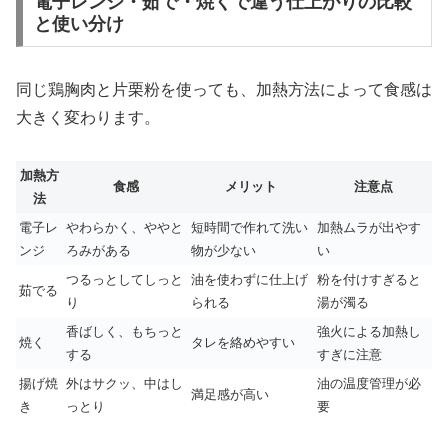
電子レンジ・茹で・焼くで違う仕上がりの比較
と使い分け
同じ鶏胸肉と片栗粉を使っても、加熱方法によって食感は
大きく変わります。
加熱方
食感
メリット
注意点
法
電子レ
やわらかく、ややと
短時間で作れて洗い
加熱ムラが出やす
ンジ
ろみがある
物が少ない
い
つるっとしてしっと
油を使わずに仕上げ
粉を付けすぎると
茹でる
り
られる
湯が濁る
香ばしく、もちっと
強火による加熱し
焼く
タレを絡めやすい
する
すぎに注意
揚げ焼
外はサクッ、中はし
油の温度管理が必
満足感が高い
き
っとり
要