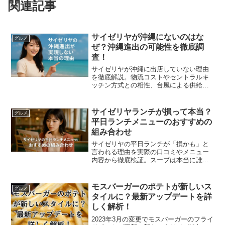
関連記事
サイゼリヤが沖縄にないのはな
グルメ
ぜ？沖縄進出の可能性を徹底調
査！
サイゼリヤが沖縄に出店していない理由
を徹底解説。物流コストやセントラルキ
ッチン方式との相性、台風による供給リ
スクなど、単なる未出店ではない背景を
詳しく紹介します。沖縄での需要や住民
の声、他チェーンの成功事例と比較しな
サイゼリヤランチが損って本当？
グルメ
がら、今後の進出可能性についても予
平日ランチメニューのおすすめの
測。
組み合わせ
サイゼリヤの平日ランチが「損かも」と
言われる理由を実際の口コミやメニュー
内容から徹底検証。スープは本当に誰で
も飲める？ドリンクバーの価格は？パス
タやハンバーグなど人気のランチセット
の内容と、それぞれのおすすめの組み合
モスバーガーのポテトが新しいス
グルメ
わせ方も紹介。
タイルに？最新アップデートを詳
しく解析！
2023年3月の変更でモスバーガーのフライ