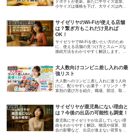
ドポテトが更新。新たに中サイズ追加、
小サイズは価格を下げ、大サイズは内容
量増で価格アップ。自分に合った選択
を。
サイゼリヤのWi-Fiが使える店舗
インターネット通信
は？繋ぎ方もこれだけ見れば
OK！
サイゼリヤでWi-Fiを使いたい方のため
に、使える店舗の見つけ方とスムーズな
接続方法をわかりやすく解説します。接
続名や利用時間のルール、セキュリティ
面での注意点も含め、初めての方でも安
心して利用できる情報をまとめました。
大人数向けコンビニ差し入れの最
グルメ
強リスト
大人数へのコンビニ差し入れに迷う人向
けに、配りやすいお菓子・ドリンク・予
算別の選び方を紹介。職場、部活、取引
先、イベントで失敗しにくい選び方や、
個包装・常温保存・アレルギー配慮のポ
イントまでわかりやすくまとめます。
サイゼリヤが鹿児島にない理由と
グルメ
は？今後の出店の可能性も調査！
鹿児島にサイゼリヤが出店していない理
由をわかりやすく解説。物流や採算、競
合の影響など、出店が進まない背景を詳
しくまとめました。なぜ鹿児島には店舗