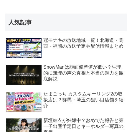
人気記事
冠モナキの放送地域一覧！北海道・関
西・福岡の放送予定や配信情報まとめ
SnowManは顔面偏差値が低い？生理
的に無理の声の真相と本当の魅力を徹
底解説
たまごっち カスタムキーリング2の取
扱店は？群馬・埼玉の狙い目店舗を紹
介
新垣結衣が妊娠中？おめでた報告と第
一子出産予定日とキーホルダー写真の